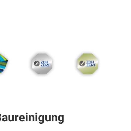
stleister
DIN EN ISO 9001
DIN EN ISO 14001
Baureinigung