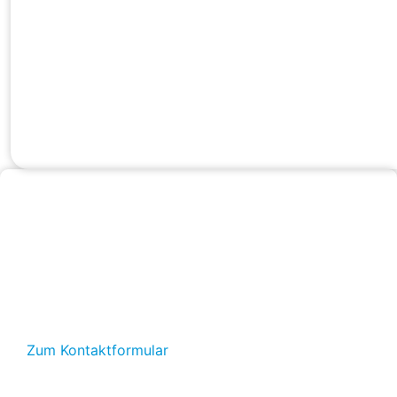
Wir sind für Sie da.
07121–3 83 60-0
info@tidyservice.de
Zum Kontaktformular