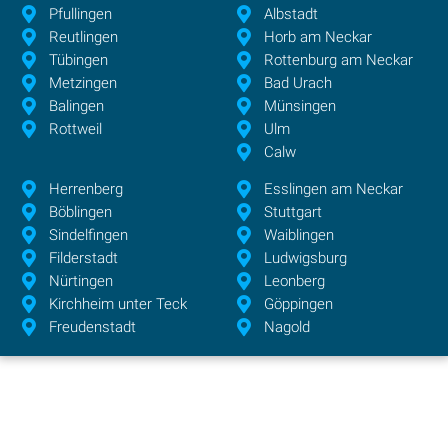
Pfullingen
Albstadt
Reutlingen
Horb am Neckar
Tübingen
Rottenburg am Neckar
Metzingen
Bad Urach
Balingen
Münsingen
Rottweil
Ulm
Calw
Herrenberg
Esslingen am Neckar
Böblingen
Stuttgart
Sindelfingen
Waiblingen
Filderstadt
Ludwigsburg
Nürtingen
Leonberg
Kirchheim unter Teck
Göppingen
Freudenstadt
Nagold