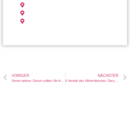
Gebäudereinigung Filderstadt
Gebäudereinigung Kirchheim unter Teck
Gebäudereinigung Rottenburg
VORIGER
NÄCHSTER
Sonne tanken: Darum sollten Sie ihre Solaranlage regelmäßig reinigen lassen
4 Vorteile des Winterdienstes: Darum sollten Sie einen Winterdienst beauftragen