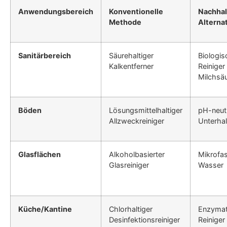
Anwendungsbereich
Konventionelle
Nachhal
Methode
Alterna
Sanitärbereich
Säurehaltiger
Biologis
Kalkentferner
Reiniger
Milchsä
Böden
Lösungsmittelhaltiger
pH-neutr
Allzweckreiniger
Unterhal
Glasflächen
Alkoholbasierter
Mikrofa
Glasreiniger
Wasser
Küche/Kantine
Chlorhaltiger
Enzymat
Desinfektionsreiniger
Reiniger