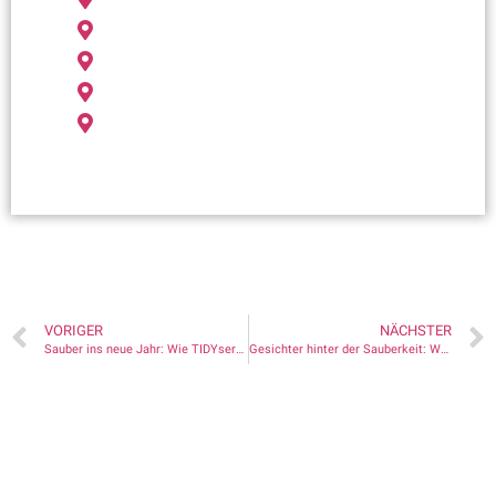
Gebäudereinigung Böblingen
Gebäudereinigung Filderstadt
Gebäudereinigung Kirchheim unter Teck
Gebäudereinigung Rottenburg
VORIGER
NÄCHSTER
Sauber ins neue Jahr: Wie TIDYservice Sie 2026 unterstützt
Gesichter hinter der Sauberkeit: Wer arbeitet eigentlich in unserem Team?